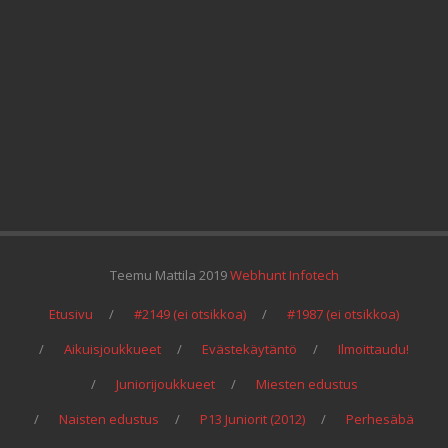
Teemu Mattila 2019
Webhunt Infotech
Etusivu
#2149 (ei otsikkoa)
#1987 (ei otsikkoa)
Aikuisjoukkueet
Evästekäytäntö
Ilmoittaudu!
Juniorijoukkueet
Miesten edustus
Naisten edustus
P13 Juniorit (2012)
Perhesäbä