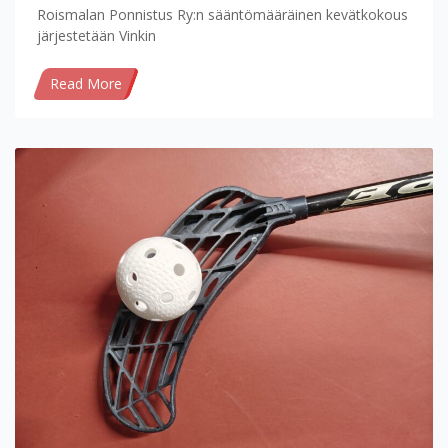
Roismalan Ponnistus Ry:n sääntömääräinen kevätkokous
järjestetään Vinkin
Read More