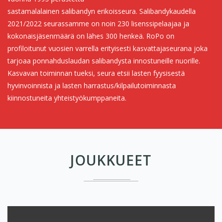
sastamalalainen salibandyn erikoisseura. Salibandykaudella
2021/2022 seurassamme on noin 230 lisenssipelaajaa ja
kokonaisjäsenmäärä on lähes 300 henkeä. RoPo on
profiloitunut vuosien varrella erityisesti kasvattajaseurana joka
tarjoaa ponnahduslaudan salibandysta innostuneille nuorille.
Kasvavan toiminnan tueksi, seura etsii lasten fyysisestä
hyvinvoinnista ja lasten harrastus/kilpailutoiminnasta
kiinnostuneita yhteistyökumppaneita.
JOUKKUEET