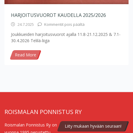
HARJOITUSVUOROT KAUDELLA 2025/2026
24.7.2025
Kommentit pois päältä
artikkelissa Harjoitusvuor
Joukkueiden harjoitusvuorot ajalla 11.8-21.12.2025 & 7.1-
30.4.2026 Telilä-liiga
Read More
ROISMALAN PONNISTUS RY
Roismalan Ponnistus Ry on
Liity mukaan hyvään seuraan!
vuonna 1995 perustettu